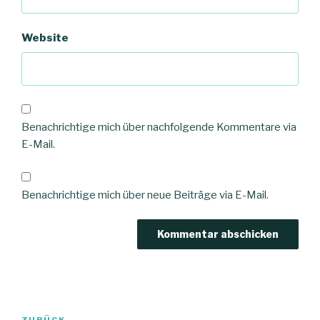
u
e
m
F
Website
e
n
s
t
e
r
g
e
ö
f
Benachrichtige mich über nachfolgende Kommentare via
f
n
E-Mail.
e
t
)
Benachrichtige mich über neue Beiträge via E-Mail.
Beitrags-