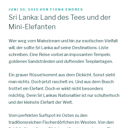
VERÖFFENTLICHT
JUNI 30, 2015
VON
FIONA ENDRES
AM
Sri Lanka: Land des Tees und der
Mini-Elefanten
Wer weg vom Mainstream und hin zur exotischen Vielfalt
will, der sollte Sri Lanka auf seine Destinations-Liste
schreiben. Eine Reise vorbei an imposanten Tempeln,
goldenen Sandstränden und duftenden Teeplantagen.
Ein grauer Rüssel kommt aus dem Dickicht. Sonst sieht
man nichts. Doch jetzt raschelt es. Und aus dem Busch
trottet ein Elefant. Doch er wirkt nicht besonders
mächtig. Denn Sri Lankas Nationaltier ist nur schulterhoch
und der kleinste Elefant der Welt.
Vom perfekten Surfspot im Osten zu den
traditionsreichen Fischerdörfchen im Westen. Von den